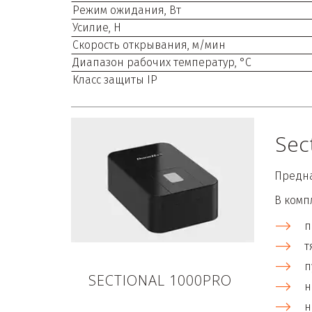
Режим ожидания, Вт
Усилие, Н
Скорость открывания, м/мин
Диапазон рабочих температур, °С
Класс защиты IP
Sec
Предна
В комп
п
т
п
SECTIONAL 1000PRO
н
н