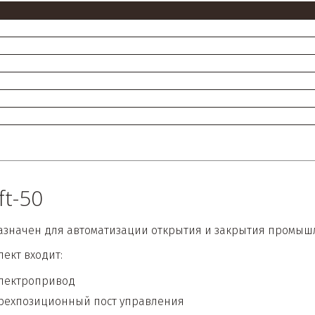
ft-50
значен для автоматизации открытия и закрытия промыш
лект входит:
лектропривод 
рехпозиционный пост управления