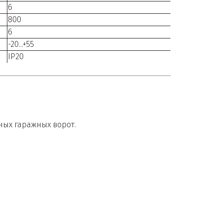
6
800
6
-20...+55
IP20
ных гаражных ворот.