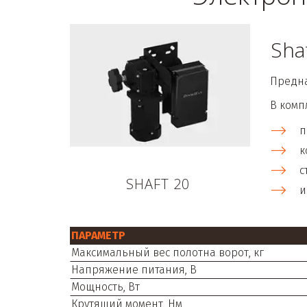
Sha
Предна
В комп
п
к
с
SHAFT 20
и
ПАРАМЕТР
Максимальный вес полотна ворот, кг
Напряжение питания, В
Мощность, Вт
Крутящий момент, Нм