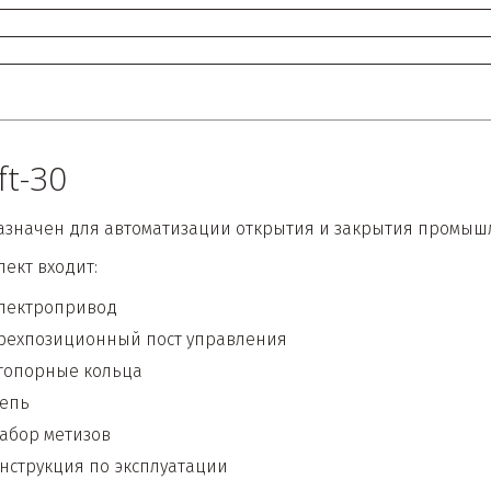
ft-30
значен для автоматизации открытия и закрытия промыш
лект входит:
лектропривод 
рехпозиционный пост управления
топорные кольца
епь
aбор метизов
нструкция по эксплуaтaции