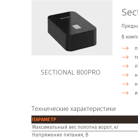
Sec
Предна
В комп
п
т
п
SECTIONAL 800PRO
н
н
и
Технические характеристики
ПАРАМЕТР
Максимальный вес полотна ворот, кг
Напряжение питания, В