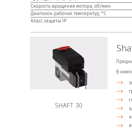
Скорость вращения мотора, об/мин
Диапазон рабочих температур, °С
Класс защиты IP
Sha
Предна
В комп
э
т
с
SHAFT 30
ц
н
и