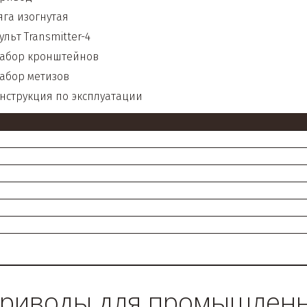
ягa изогнутaя
ульт Transmitter-4
абор кронштейнов
aбор метизов
нструкция по эксплуaтaции
приводы для промышленн