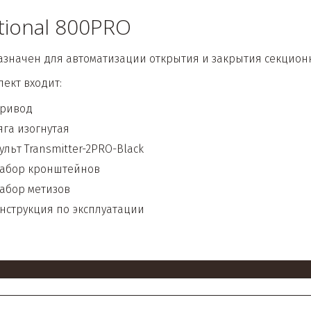
tional 800PRO
значен для автоматизации открытия и закрытия секцион
лект входит:
ривод 
ягa изогнутaя
ульт Transmitter-2PRO-Black
абор кронштейнов
aбор метизов
нструкция по эксплуaтaции