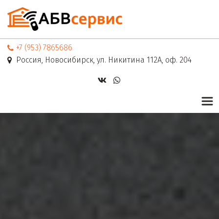
+7 (953) 7865686
Россия
,
Новосибирск
,
ул. Никитина 112А
,
оф. 204