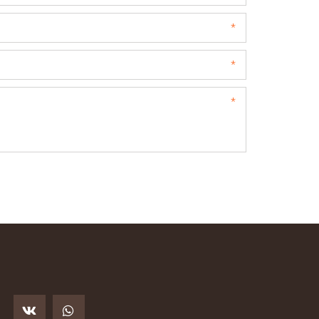
*
*
*